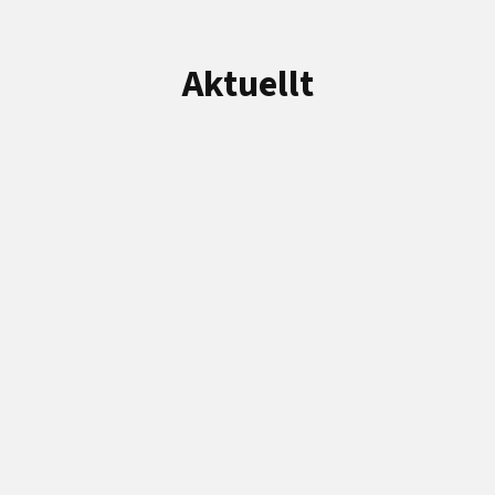
Aktuellt
Aktuellt
Lär dig orientera!